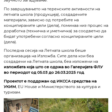
звучното загадување.
По завршувањето на теренските активности на
летната школа (продукција), создадените
материјали, зависно од потребите на
конципираните цели (дела), поминаа низ процес на
доработка (техничка и уметничка) за соодветно да
бидат употребени согласно конципираните цели
(дела).
Последна сесија на Летната школа беше
организација на Изложба. Сите дела кои беа
создадени на Летната школа, беа изложени на
изложбата која што се одржа во Галеријата ФЛУ
во периодот од 05.03 до 26.03.2025 год
.
Проектот е поддржан од ИКССА средства на
УКИМ
, EU House и Министерството за култура и
туризам.