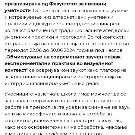
организирана од Факултетот за ликовни
уметности
. Основната цел на школата е лоцирање
и истражување низ алтернативни уметнички
практики и дискурзивен интердисциплинарен
контекст различен од традиционалните ателјерски
уметнички практики и протоколи. Во тој контекст,
втората сесија на школата која што се спроведе во
периодот 22.06 до 30.06.2024 година под наслов
„
Oбмислување на современиот звучен пејзаж:
експериментални практики во визуелниот
контекст
“ се осврнува кон звукот како платформа
за креативно конципирање и инетрпретација на
интердисциплинарно уметничко дело.
Учесниците на летната школа имаа можност да се
запознаат, теориски и практично, со начинот на
работа на преносливите уреди за снимање на звук,
но и на микрофоните и нивната употреба за
соодветно доловување на просторот околу нас,
како и со основни техники на обработка, миксање
и монтирање на звук/шум во соодветно