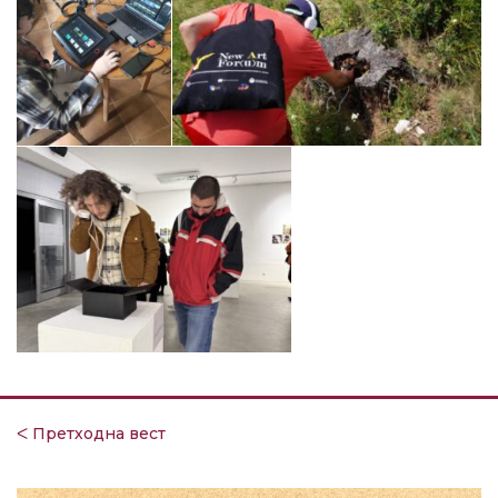
ᐸ Претходна вест