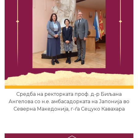
Средба на ректорката проф. д-р Биљана
Ангелова со н.е. амбасадорката на Јапонија во
Северна Македонија, г-ѓа Сецуко Кавахара