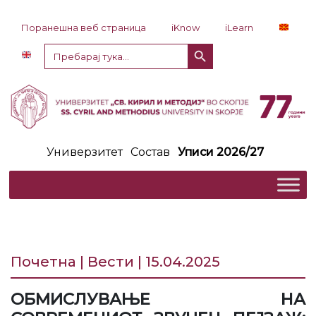
Прескокни до содржина
Поранешна веб страница
iKnow
iLearn
Копче за пребарување
Пребарај
за:
Универзитет
Состав
Уписи 2026/27
Почетна | Вести | 15.04.2025
OБМИСЛУВАЊЕ НА