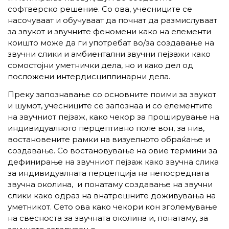
софтверско решение. Со ова, учесниците се
насочуваат и обучуваат да почнат да размислуваат
за звукот и звучните феномени како на елементи
коишто може да ги употребат во/за создавање на
звучни слики и амбиентални звучни пејзажи како
сомостојни уметнички дела, но и како дел од
посложени интердисциплинарни дела.
Преку запознавање со основните поими за звукот
и шумот, учесниците се запознаа и со елементите
на звучниот пејзаж, како чекор за проширување на
индивидуалното перцептивно поле вон, за нив,
востановените рамки на визуелното обраќање и
создавање. Со востановување на овие термини за
дефинирање на звучниот пејзаж како звучна слика
за индивидуалната перцепција на непосредната
звучна околина, и понатаму создавање на звучни
слики како одраз на внатрешните доживувања на
уметникот. Сето ова како чекори кон зголемување
на свесноста за звучната околина и, понатаму, за