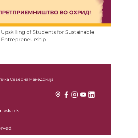
pskilling of Students for Sustainable
Entrepreneurship
ублика Северна Македонија
kim.edu.mk
erved.