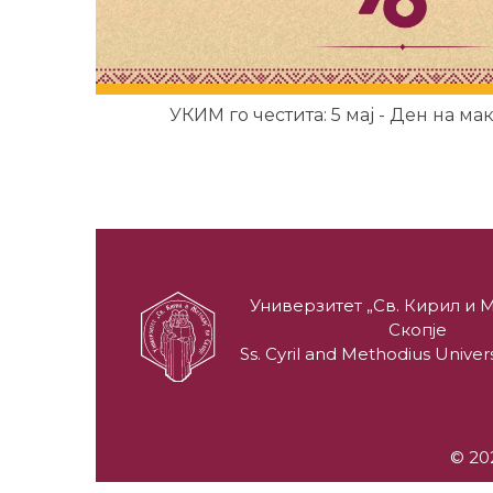
УКИМ го честита: 5 мај - Ден на ма
Универзитет „Св. Кирил и М
Скопје
Ss. Cyril and Methodius Univers
© 202