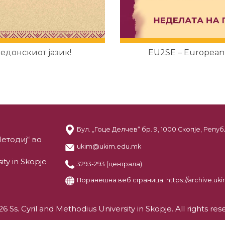
кедонскиот јазик!
EU2SE – European U
Бул. „Гоце Делчев“ бр. 9, 1000 Скопје, Реп
етодиј“ во
ukim@ukim.edu.mk
ity in Skopje
3293-293 (централа)
Поранешна веб страница:
https://archive.u
6 Ss. Cyril and Methodius University in Skopje. All rights res