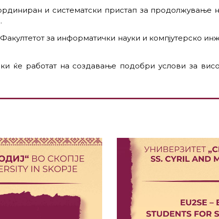
ординиран и систематски пристап за продолжување н
.
 Факултетот за информатички науки и компјутерско и
чки ќе работат на создавање подобри услови за вис