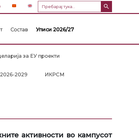
Копче за пребарување
Пребарај
n
за:
т
Состав
Уписи 2026/27
еларија за ЕУ проекти
 2026-2029
ИКРСМ
ните активности во кампусот