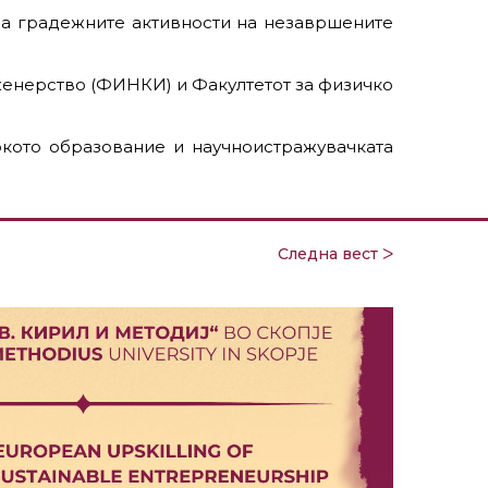
а градежните активности на незавршените
нженерство (ФИНКИ) и Факултетот за физичко
окото образование и научноистражувачката
Следна вест ᐳ