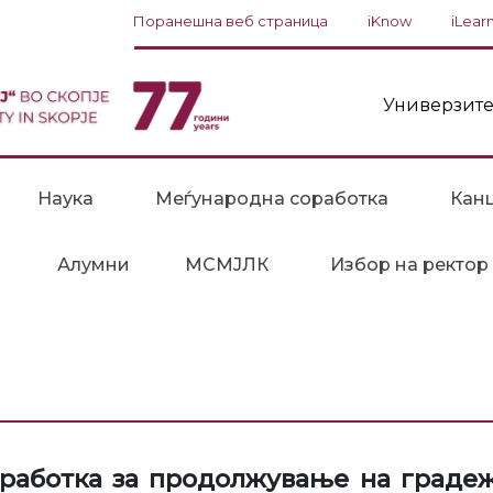
Поранешна веб страница
iKnow
iLear
Универзите
Наука
Меѓународна соработка
Канц
Алумни
МСМЈЛК
Избор на ректор
аботка за продолжување на градеж