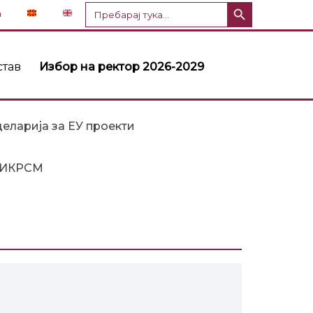
Копче за пребарување
Пребарај
n
за:
став
Избор на ректор 2026-2029
еларија за ЕУ проекти
ИКРСМ