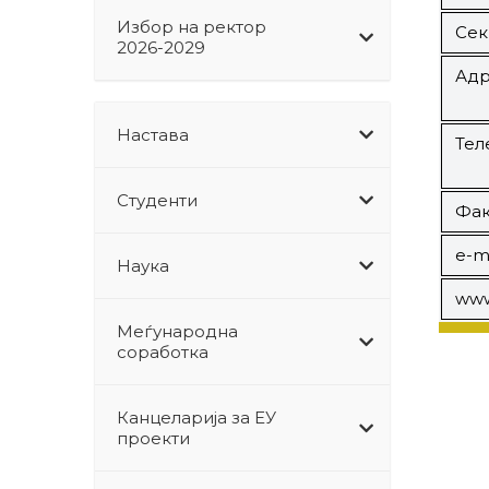
Избор на ректор
Сек
2026-2029
Адр
Настава
Тел
Студенти
Фак
e-ma
Наука
ww
Меѓународна
соработка
Канцеларија за ЕУ
проекти