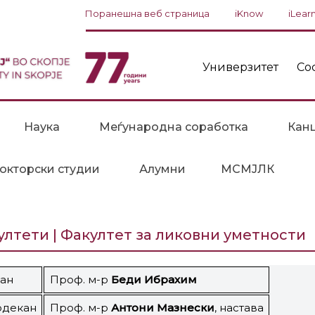
Поранешна веб страница
iKnow
iLear
Универзитет
Со
Наука
Меѓународна соработка
Канц
окторски студии
Алумни
МСМЈЛК
ултети | Факултет за ликовни уметности
ан
Проф. м-р
Беди Ибрахим
декан
Проф. м-р
Антони Мазнески
, настава