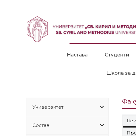
Прескокни до содржина
Настава
Студенти
Школа за д
Фак
Универзитет
Дек
Состав
Про