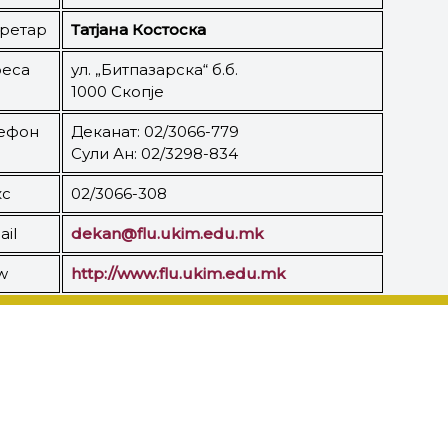
ретар
Татјана Костоска
еса
ул. „Битпазарска“ б.б.
1000 Скопје
ефон
Деканат: 02/3066-779
Сули Ан: 02/3298-834
с
02/3066-308
il
dekan@flu.ukim.edu.mk
w
http://www.flu.ukim.edu.mk