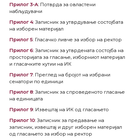
Прилог 3-А
: Потврда за овластени
набљудувачи
Прилог 4
: Записник за утврдување состојбата
на изборен материјал
Прилог 5
: Гласачко ливче за избор на ректор
Прилог 6
: Записник за утврдената состојба на
просторијата за гласање, изборниот материјал
и гласачките кутии на ИК
Прилог 7
: Преглед на бројот на избрани
сенатори по единици
Прилог 8
: Записник за спроведеното гласање
на единицата
Прилог 9
: Извештај на ИК од гласањето
Прилог 10
: Записник за предавање на
записник, извештај и друг изборен материјал
од гласањето за избор на ректор