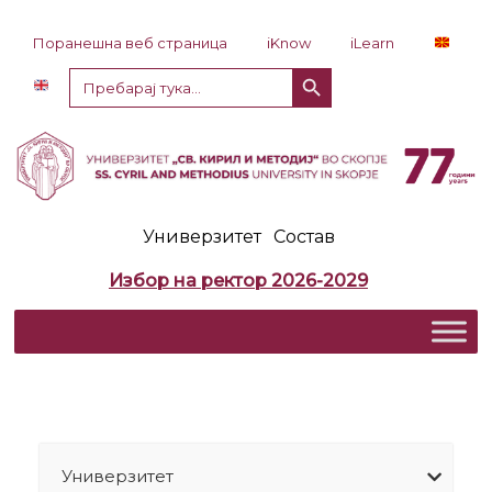
Прескокни до содржина
Поранешна веб страница
iKnow
iLearn
Копче за пребарување
Пребарај
за:
Универзитет
Состав
Избор на ректор 2026-2029
Универзитет