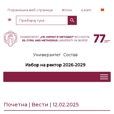
Прескокни до содржина
Поранешна веб страница
iKnow
iLearn
Копче за пребарување
Пребарај
за:
Универзитет
Состав
Избор на ректор 2026-2029
Почетна | Вести | 12.02.2025