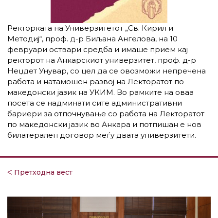
Ректорката на Универзитетот „Св. Кирил и
Методиј“, проф. д-р Биљана Ангелова, на 10
февруари оствари средба и имаше прием кај
ректорот на Анкарскиот универзитет, проф. д-р
Неџдет Унувар, со цел да се овозможи непречена
работа и натамошен развој на Лекторатот по
македонски јазик на УКИМ. Во рамките на оваа
посета се надминати сите административни
бариери за отпочнување со работа на Лекторатот
по македонски јазик во Анкара и потпишан е нов
билатерален договор меѓу двата универзитети.
ᐸ Претходна вест