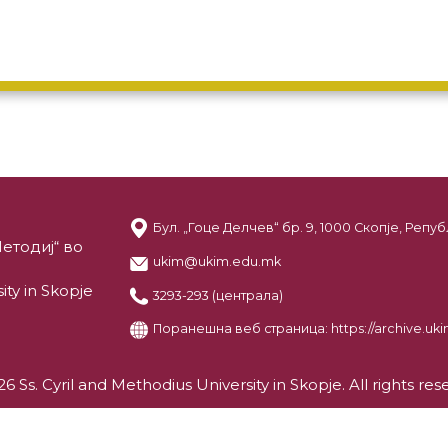
Бул. „Гоце Делчев“ бр. 9, 1000 Скопје, Реп
етодиј“ во
ukim@ukim.edu.mk
ity in Skopje
3293-293 (централа)
Поранешна веб страница:
https://archive.u
6 Ss. Cyril and Methodius University in Skopje. All rights res