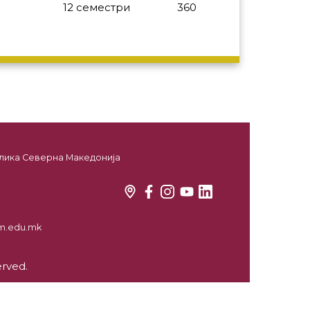
12 семестри
360
ублика Северна Македонија
kim.edu.mk
erved.