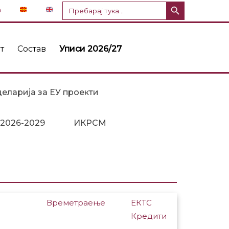
Копче за пребарување
Пребарај
n
за:
т
Состав
Уписи 2026/27
еларија за ЕУ проекти
 2026-2029
ИКРСМ
Времетраење
ЕКТС
Кредити