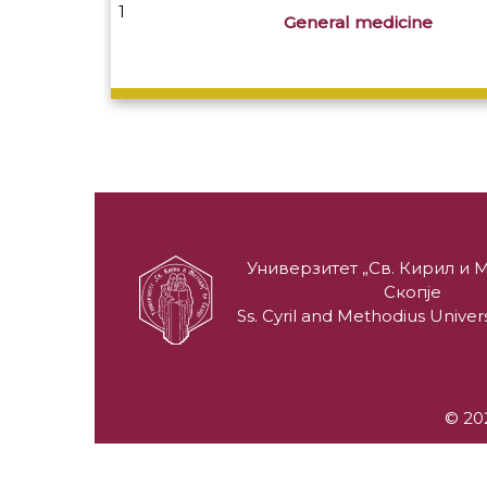
1
General medicine
Универзитет „Св. Кирил и М
Скопје
Ss. Cyril and Methodius Univers
© 202