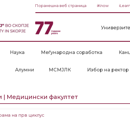
Поранешна веб страница
iKnow
iLear
Универзите
Наука
Меѓународна соработка
Канц
Алумни
МСМЈЛК
Избор на ректор
и | Медицински факултет
рама на прв циклус