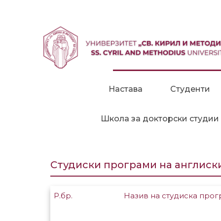
Прескокни до содржина
Настава
Студенти
Школа за докторски студии
Студиски програми на англиск
Р.бр.
Назив на студиска прог