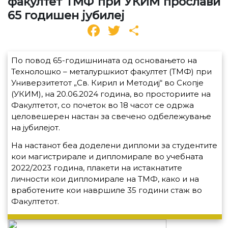
факултет ТМФ при УКИМ прослави
65 годишен јубилеј
Facebook
Twitter
Share
По повод 65-годишнината од основањето на
Технолошко – металуршкиот факултет (ТМФ) при
Ун
иве
рзитетот „Св. Ки
рил и Методиј“ во Скопје
(УКИМ), на 20.06.2024 година, во просториите на
Факултетот, со почеток во 18 часот се одржа
целовешерен настан за свечено одбележување
на јубилејот.
На настанот беа доделени дипломи за студентите
кои магистрирале и дипломирале во учебната
2022/2023 година, плакети на истакнатите
личности кои дипломирале на ТМФ, како и на
вработените кои навршиле 35 години стаж во
Факултетот.
Во 20 часот во Аулата на ТМФ, се одржа модна