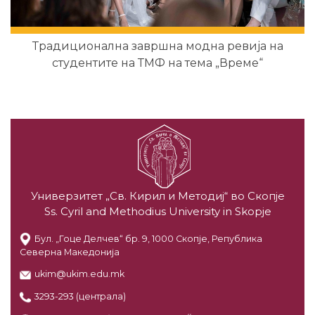
Традиционална завршна модна ревија на
студентите на ТМФ на тема „Време“
Универзитет „Св. Кирил и Методиј“ во Скопје
Ss. Cyril and Methodius University in Skopje
Бул. „Гоце Делчев“ бр. 9, 1000 Скопје, Република
Северна Македонија
ukim@ukim.edu.mk
3293-293 (централа)