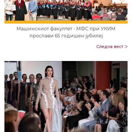
Машинскиот факултет - МФС при УКИМ
прослави 65 годишен јубилеј
Следна вест ᐳ