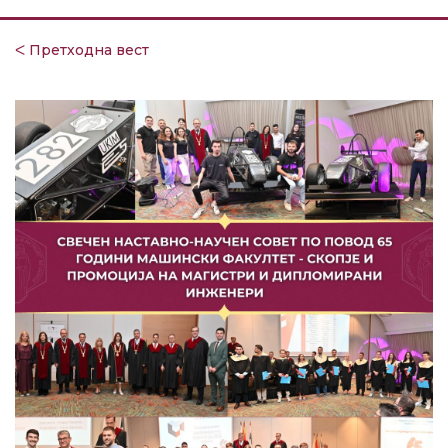
ᐸ Претходна вест