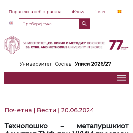
Прескокни до содржина
Поранешна веб страница
iKnow
iLearn
Копче за пребарување
Пребарај
за:
Универзитет
Состав
Уписи 2026/27
Почетна | Вести | 20.06.2024
Технолошко – металуршкиот