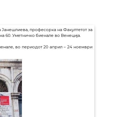
а Јанешлиева, професорка на Факултетот за
на 60. Уметничко биенале во Венеција.
енале, во периодот 20 април – 24 ноември