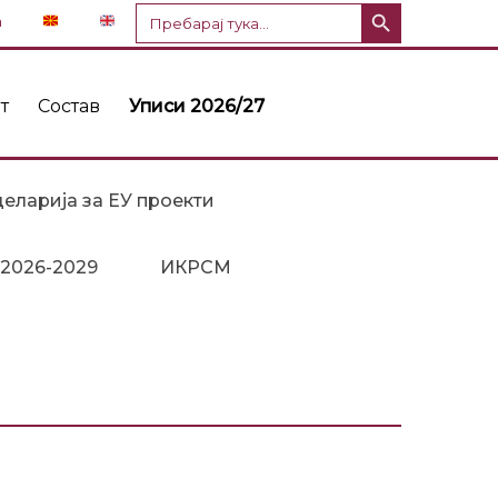
Копче за пребарување
Пребарај
n
за:
т
Состав
Уписи 2026/27
еларија за ЕУ проекти
 2026-2029
ИКРСМ