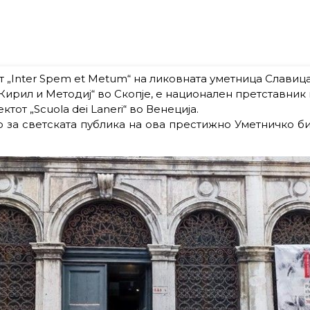
 „Inter Spem et Metum“ на ликовната уметница Славиц
Кирил и Методиј“ во Скопје, е национален претставник 
от „Scuola dei Laneri“ во Венеција.
 за светската публика на ова престижно Уметничко би