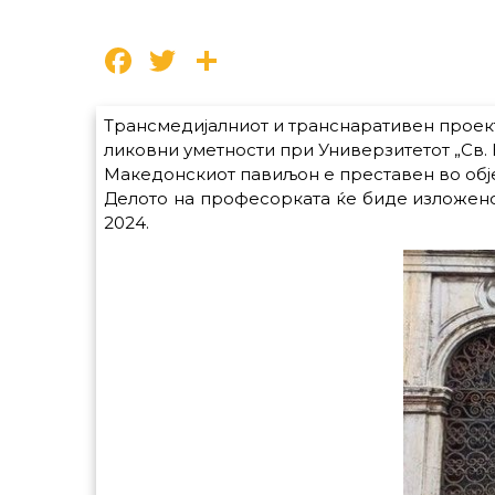
Facebook
Twitter
Share
Трансмедијалниот и транснаративен проект
ликовни уметности при Универзитетот „Св. 
Македонскиот павиљон е преставен во објект
Делото на професорката ќе биде изложено
2024.