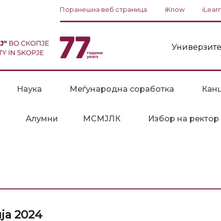
Поранешна веб страница
iKnow
iLear
Универзите
Наука
Меѓународна соработка
Канц
Алумни
МСМЈЛК
Избор на ректор
ја 2024