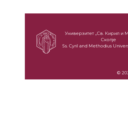
Универзитет „Св. Кирил и М
Скопје
Ss. Cyril and Methodius Univers
© 202