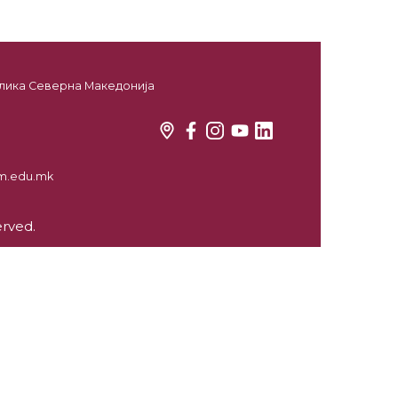
ублика Северна Македонија
kim.edu.mk
erved.