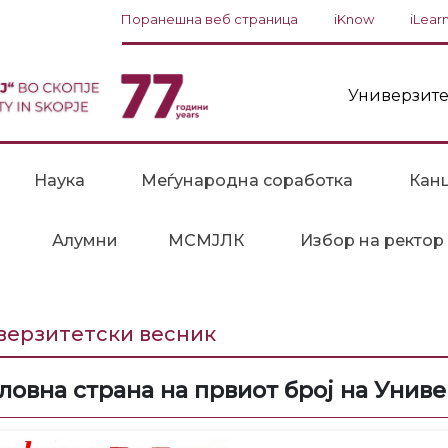
Поранешна веб страница
iKnow
iLear
Универзите
Наука
Меѓународна соработка
Канц
Алумни
МСМЈЛК
Избор на ректор
верзитетски весник
ловна страна на првиот број на Унив