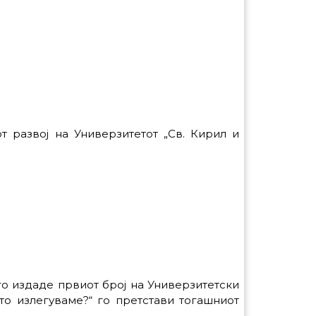
т развој на Универзитетот „Св. Кирил и
 го издаде првиот број на Универзитетски
то излегуваме?“ го претстави тогашниот