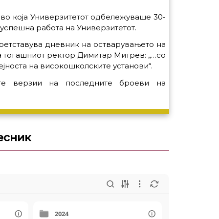
 во која Универзитетот одбележуваше 30-
успешна работа на Универзитетот.
ретставува дневник на остварувањето на
а тогашниот ректор Димитар Митрев: „…со
јноста на високошколските установи“.
те верзии на последните броеви на
есник
2024