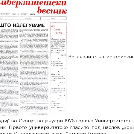
Во аналите на историскио
диј“ во Скопје, во јануари 1976 година Универзитетот
ик. Првото универзитетско гласило под наслов „Зош
ор на Универзитетот, акад. Димитар Митрев.