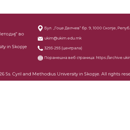
Бул. „Гоце Делчев“ бр. 9, 1000 Скопје, Реп
етодиј“ во
ukim@ukim.edu.mk
ity in Skopje
3293-293 (централа)
Поранешна веб страница:
https://archive.u
6 Ss. Cyril and Methodius University in Skopje. All rights res