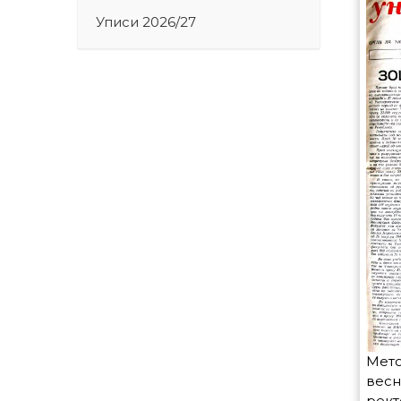
Уписи 2026/27
Мето
весн
рект