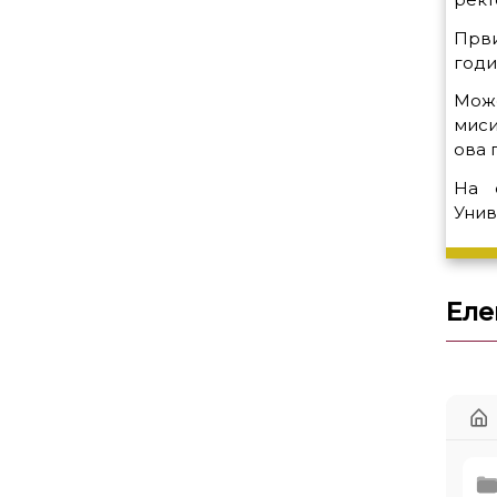
Први
годи
Може
миси
ова 
На 
Унив
Еле