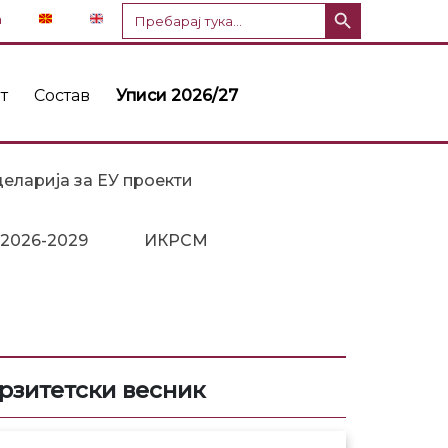
Копче за пребарување
Пребарај
n
за:
т
Состав
Уписи 2026/27
еларија за ЕУ проекти
 2026-2029
ИКРСМ
ерзитетски весник