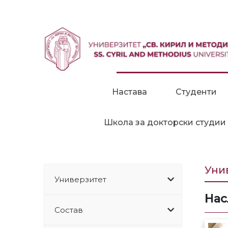
Прескокни до содржина
Настава
Студенти
Школа за докторски студии
Уни
Универзитет
Нас
Состав