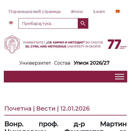
Прескокни до содржина
Поранешна веб страница
iKnow
iLearn
Копче за пребарување
Пребарај
за:
Универзитет
Состав
Уписи 2026/27
Почетна | Вести | 12.01.2026
Вонр. проф. д-р Мартин