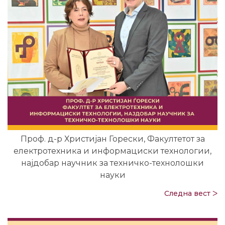
Проф. д-р Христијан Горески, Факултетот за
електротехника и информациски технологии,
најдобар научник за техничко-технолошки
науки
Следна вест ᐳ