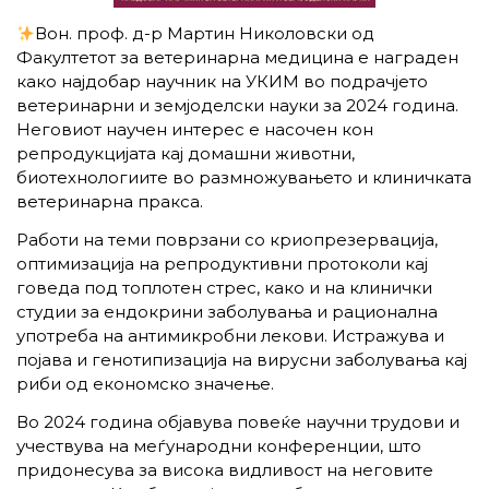
Вон. проф. д-р Мартин Николовски од
Факултетот за ветеринарна медицина е награден
како најдобар научник на УКИМ во подрачјето
ветеринарни и земјоделски науки за 2024 година.
Неговиот научен интерес е насочен кон
репродукцијата кај домашни животни,
биотехнологиите во размножувањето и клиничката
ветеринарна пракса.​​
Работи на теми поврзани со криопрезервација,
оптимизација на репродуктивни протоколи кај
говеда под топлотен стрес, како и на клинички
студии за ендокрини заболувања и рационална
употреба на антимикробни лекови. Истражува и
појава и генотипизација на вирусни заболувања кај
риби од економско значење.​
Во 2024 година објавува повеќе научни трудови и
учествува на меѓународни конференции, што
придонесува за висока видливост на неговите