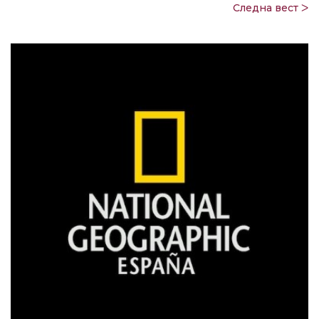
Следна вест ᐳ