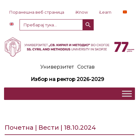
Прескокни до содржина
Поранешна веб страница
iKnow
iLearn
Копче за пребарување
Пребарај
за:
Универзитет
Состав
Избор на ректор 2026-2029
Почетна | Вести | 18.10.2024