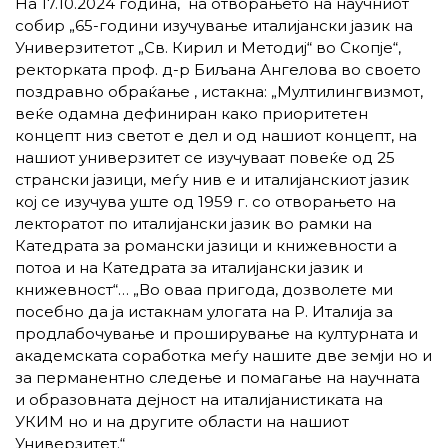
На 17.10.2024 година, на отворањето на научниот
собир „65-години изучување италијански јазик на
Универзитетот „Св. Кирил и Методиј“ во Скопје“,
ректорката проф. д-р Биљана Ангелова во своето
поздравно обраќање , истакна: „Мултилингвизмот,
веќе одамна дефиниран како приоритетен
концепт низ светот е дел и од нашиот концепт, на
нашиот универзитет се изучуваат повеќе од 25
странски јазици, меѓу нив е и италијанскиот јазик
кој се изучува уште од 1959 г. со отворањето на
лекторатот по италијански јазик во рамки на
Катедрата за романски јазици и книжевности а
потоа и на Катедрата за италијански јазик и
книжевност“… „Во оваа пригода, дозволете ми
посебно да ја истакнам улогата на Р. Италија за
продлабочување и проширување на културната и
академската соработка меѓу нашите две земји но и
за перманентно следење и помагање на научната
и образовната дејност на италијанистиката на
УКИМ но и на другите области на нашиот
Универзитет.“