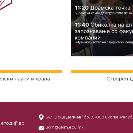
елски науки и храна
Отворен д
Бул. „Гоце Делчев“ бр. 9, 1000 Скопје, Реп
етодиј“ во
ukim@ukim.edu.mk