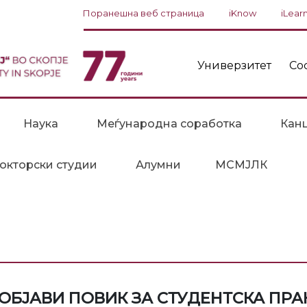
Поранешна веб страница
iKnow
iLear
Универзитет
Со
Наука
Меѓународна соработка
Канц
окторски студии
Алумни
МСМЈЛК
је ОБЈАВИ ПОВИК ЗА СТУДЕНТСКА ПРА