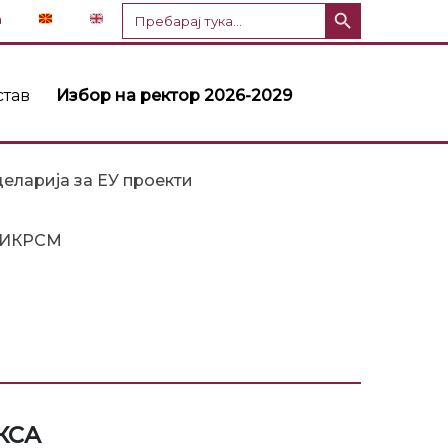
Копче за пребарување
Пребарај
n
за:
став
Избор на ректор 2026-2029
еларија за ЕУ проекти
ИКРСМ
КСА