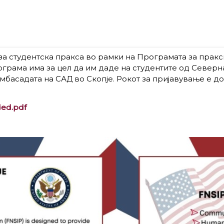
а студентска пракса во рамки на Програмата за пракси 
програма има за цел да им даде на студентите од Север
басадата на САД во Скопје. Рокот за пријавување е до 
ed.pdf