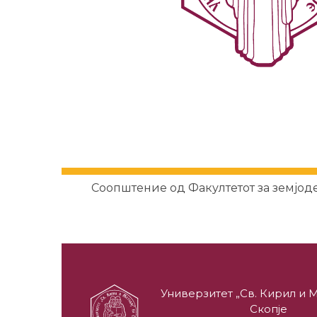
Соопштение од Факултетот за земјод
Универзитет „Св. Кирил и М
Скопје