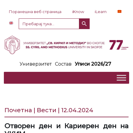
Прескокни до содржина
Поранешна веб страница
iKnow
iLearn
Копче за пребарување
Пребарај
за:
Универзитет
Состав
Уписи 2026/27
Почетна | Вести | 12.04.2024
Отворен ден и Кариерен ден на