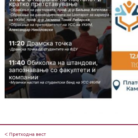
ᐸ Претходна вест