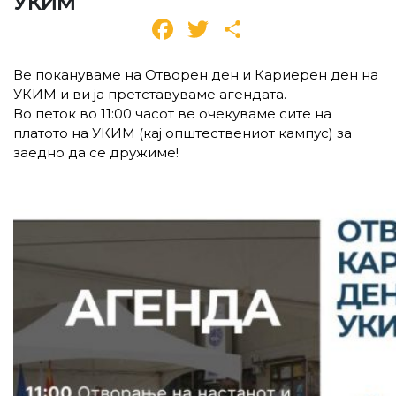
УКИМ
Facebook
Twitter
Share
Ве покануваме на Отворен ден и Кариерен ден на
УКИМ и ви ја претставуваме агендата.
Во петок во 11:00 часот ве очекуваме сите на
платото на УКИМ (кај општествениот кампус) за
заедно да се дружиме!