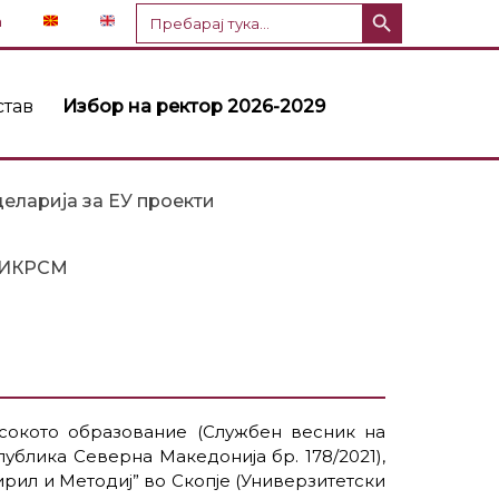
Копче за пребарување
Пребарај
n
за:
став
Избор на ректор 2026-2029
еларија за ЕУ проекти
ИКРСМ
високото образование (Службен весник на
ублика Северна Македонија бр. 178/2021),
 Кирил и Методиј” во Скопје (Универзитетски