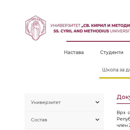
Прескокни до содржина
Настава
Студенти
Школа за д
Док
Универзитет
Врз о
Репуб
Состав
член 