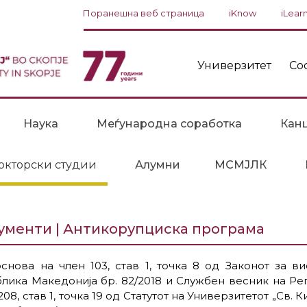
Поранешна веб страница
iKnow
iLear
Универзитет
Со
Наука
Меѓународна соработка
Канц
окторски студии
Алумни
МСМЈЛК
ументи | Антикорупциска програма
снова на член 103, став 1, точка 8 од Законот за 
лика Македонија бр. 82/2018 и Службен весник на Реп
208, став 1, точка 19 од Статутот на Универзитетот „Св.