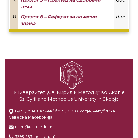
теми
18.
Прилог 6 – Реферат за почесни
.doc
звања
Универзитет „Св. Кирил и Методиј“ во Скопје
Ss. Cyril and Methodius University in Skopje
Бул. „Гоце Делчев“ бр. 9, 1000 Скопје, Република
Северна Македонија
ukim@ukim.edu.mk
3293-293 (централа)