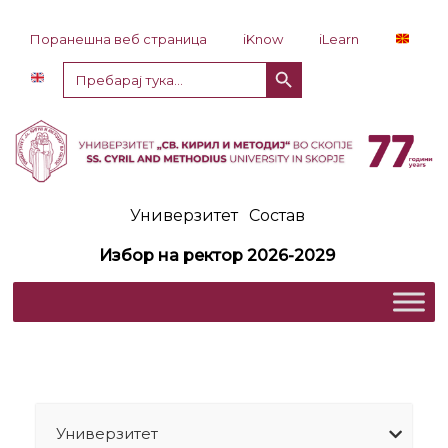
Прескокни до содржина
Поранешна веб страница
iKnow
iLearn
Копче за пребарување
Пребарај
за:
Универзитет
Состав
Избор на ректор 2026-2029
Универзитет