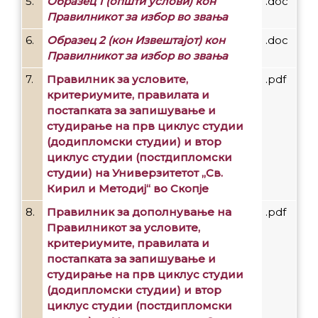
5.
Образец 1 (општи услови) кон
.doc
Правилникот за избор во звања
6.
Образец 2 (кон Извештајот) кон
.doc
Правилникот за избор во звања
7.
Правилник за условите,
.pdf
критериумите, правилата и
постапката за запишување и
студирање на прв циклус студии
(додипломски студии) и втор
циклус студии (постдипломски
студии) на Универзитетот „Св.
Кирил и Методиј“ во Скопје
8.
Правилник за дополнување на
.pdf
Правилникот за условите,
критериумите, правилата и
постапката за запишување и
студирање на прв циклус студии
(додипломски студии) и втор
циклус студии (постдипломски