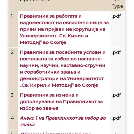
Type
1.
Правилник за работата и
.pdf
надоместокот на овластено лице за
прием на пријави на корупција на
Универзитетот „Св. Кирил и
Методиј“ во Скопје
2.
Правилник за посебните услови и
.pdf
постапката за избор во наставно-
научни, научни, наставно-стручни
и соработнички звања и
демонстратори на Универзитетот
„Св. Кирил и Методиј“ во Скопје
3.
Правилник за измена и
.pdf
дополнување на Правилникот за
избор во звања
4.
Анекс 1 на Правилникот за избор во
.pdf
звања