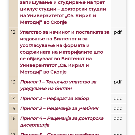
запишување и студирање на трет
циклус студии – докторски студии
на Универзитетот „Св. Кирил и
Методиј” во Скопје
12.
Упатство за начинот и постапката за
.pdf
издавање на Билтенот и за
усогласување на формата и
содржината на материјалите што
се објавуваат во Билтенот на
Универзитетот „Св. Кирил и
Методиј“ во Скопје
13.
Прилог 1 – Техничко упатство за
.pdf
уредување на билтен
14.
Прилог 2 – Реферат за избор
.doc
15.
Прилог 3 – Рецензија за учебник
.doc
16.
Прилог 4 – Рецензија за докторска
.doc
дисертација
17.
Прилог 5 – Преглед на одобрени
.doc