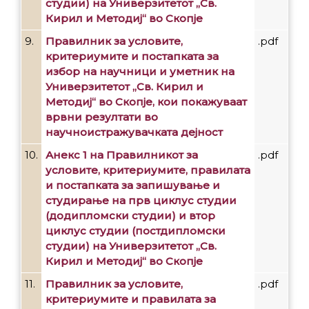
студии) на Универзитетот „Св.
Кирил и Методиј“ во Скопје
9.
Правилник за условите,
.pdf
критериумите и постапката за
избор на научници и уметник на
Универзитетот „Св. Кирил и
Методиј“ во Скопје, кои покажуваат
врвни резултати во
научноистражувачката дејност
10.
Анекс 1 на Правилникот за
.pdf
условите, критериумите, правилата
и постапката за запишување и
студирање на прв циклус студии
(додипломски студии) и втор
циклус студии (постдипломски
студии) на Универзитетот „Св.
Кирил и Методиј“ во Скопје
11.
Правилник за условите,
.pdf
критериумите и правилата за