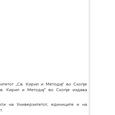
зитетот „Св. Кирил и Методиј“ во Скопје
„Св. Кирил и Методиј” во Скопје издава
кти на Универзи­тетот, единиците и на
т.