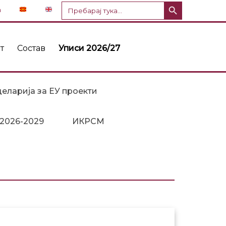
Копче за пребарување
Пребарај
n
за:
т
Состав
Уписи 2026/27
еларија за ЕУ проекти
 2026-2029
ИКРСМ