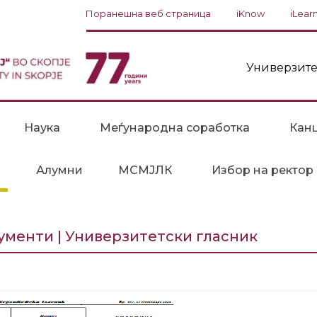
Поранешна веб страница
iKnow
iLear
Универзите
Наука
Меѓународна соработка
Канц
Алумни
МСМЈЛК
Избор на ректор
ументи | Универзитетски гласник