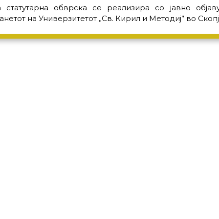
 статутарна обврска се реализира со јавно објав
анетот на Универзитетот „Св. Кирил и Методиј” во Скопј