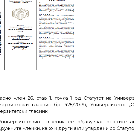
асно член 26, став 1, точка 1 од Статутот на Универ
верзитетски гласник бр. 425/2019), Универзитетот 
ерзитетски гласник.
ниверзитетскиот гласник се објавуваат општите а
ружните членки, како и други акти утврдени со Статуто