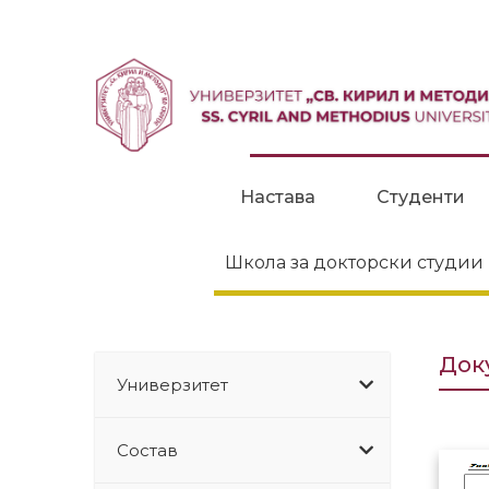
Прескокни до содржина
Настава
Студенти
Школа за докторски студии
Док
Универзитет
Состав