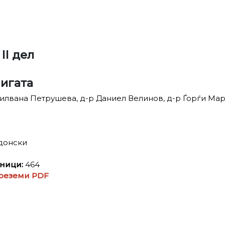
II дел
нигата
илвана Петрушева, д-р Даниел Велинов, д-р Ѓорѓи Ма
донски
аници:
464
реземи PDF