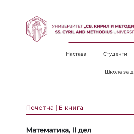
Прескокни до содржина
Настава
Студенти
Школа за д
Почетна | Е-книга
Математика, II дел