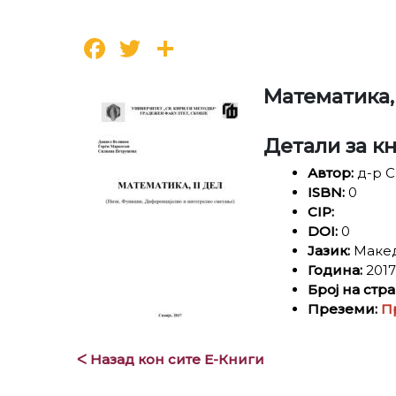
Facebook
Twitter
Share
Математика, 
Детали за к
Автор:
д-р С
ISBN:
0
CIP:
DOI:
0
Јазик:
Маке
Година:
2017
Број на стр
Преземи:
П
ᐸ Назад кон сите Е-Книги