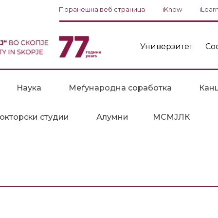
Поранешна веб страница
iKnow
iLear
Универзитет
Со
Наука
Меѓународна соработка
Канц
окторски студии
Алумни
МСМЈЛК