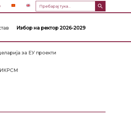
Копче за пребарување
Пребарај
n
за:
став
Избор на ректор 2026-2029
еларија за ЕУ проекти
ИКРСМ