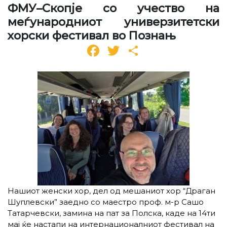
ФМУ–Скопје со учество на
меѓународниот универзитетски
хорски фестивал во Познањ
Facebook
Twitter
Share
Нашиот женски хор, дел од мешаниот хор
“Драган
Шуплевски”
заедно со маестро проф. м-р Сашо
Татарчевски,
замина на пат за Полска,
каде на 14ти
мај ќе настапи на
интернационалниот фестивал на