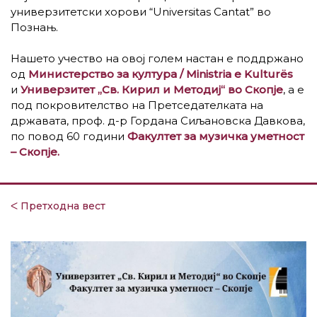
универзитетски хорови “Universitas Cantat”
во
Познањ.
Нашето учество на овој голем настан
е поддржано
од
Министерство за култура / Ministria e Kulturës
и
Универзитет „Св. Кирил и Методиј“ во Скопје
,
а е
под покровителство на
Претседателката на
државата,
проф. д-р Гордана Сиљановска Давкова,
по повод 60 години
Факултет за музичка уметност
– Скопје.
ᐸ Претходна вест