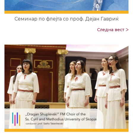
Семинар по флејта со проф. Дејан Гавриќ
Следна вест ᐳ