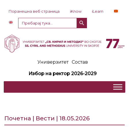
Прескокни до содржина
Поранешна веб страница
iKnow
iLearn
Копче за пребарување
Пребарај
за:
Универзитет
Состав
Избор на ректор 2026-2029
Почетна | Вести | 18.05.2026