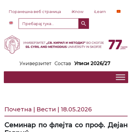
Прескокни до содржина
Поранешна веб страница
iKnow
iLearn
Копче за пребарување
Пребарај
за:
Универзитет
Состав
Уписи 2026/27
Почетна | Вести | 18.05.2026
Семинар по флејта со проф. Дејан