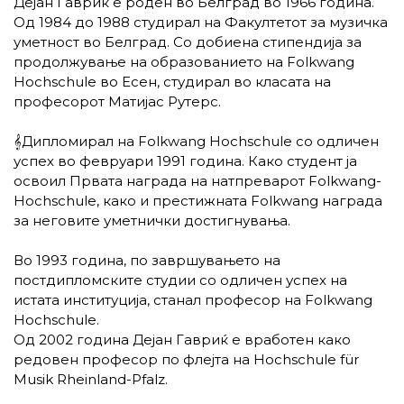
Дејан Гавриќ е роден во Белград во 1966 година.
Од 1984 до 1988 студирал на Факултетот за музичка
уметност во Белград. Со добиена стипендија за
продолжување на образованието на Folkwang
Hochschule во Есен, студирал во класата на
професорот Матијас Рутерс.
𝄞
Дипломирал на Folkwang Hochschule со одличен
успех во февруари 1991 година. Како студент ја
освоил Првата награда на натпреварот Folkwang-
Hochschule, како и престижната Folkwang награда
за неговите уметнички достигнувања.
Во 1993 година, по завршувањето на
постдипломските студии со одличен успех на
истата институција, станал професор на Folkwang
Hochschule.
Од 2002 година Дејан Гавриќ е вработен како
редовен професор по флејта на Hochschule für
Musik Rheinland-Pfalz.