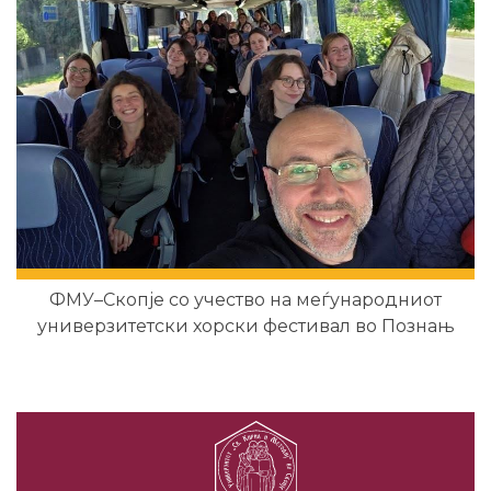
ФМУ–Скопје со учество на меѓународниот
универзитетски хорски фестивал во Познањ