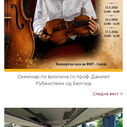
Семинар по виолина со проф. Даниел
Рубенстеин од Белгија
Следна вест ᐳ