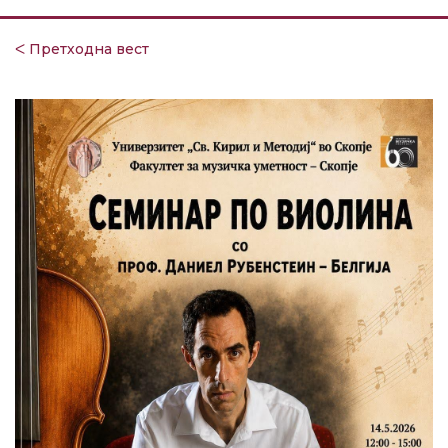
ᐸ Претходна вест