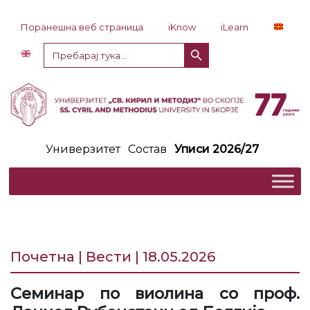
Прескокни до содржина
Поранешна веб страница
iKnow
iLearn
Копче за пребарување
Пребарај
за:
Универзитет
Состав
Уписи 2026/27
Почетна | Вести | 18.05.2026
Семинар по виолина со проф.