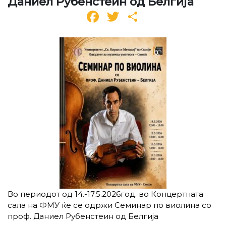
Даниел Рубенстеин од Белгија
Facebook
Twitter
Share
Во периодот од 14.-17.5.2026год. во Концертната
сала на ФМУ ќе се одржи Семинар по виолина со
проф. Даниел Рубенстеин од Белгија