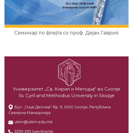
Семинар по флејта со проф. Дејан Гавриќ
Универзитет „Св. Кирил и Методиј“ во Скопје
Ss. Cyril and Methodius University in Skopje
Бул. „Гоце Делчев“ бр. 9, 1000 Скопје, Република
Северна Македонија
ukim@ukim.edu.mk
3293-293 (централа)