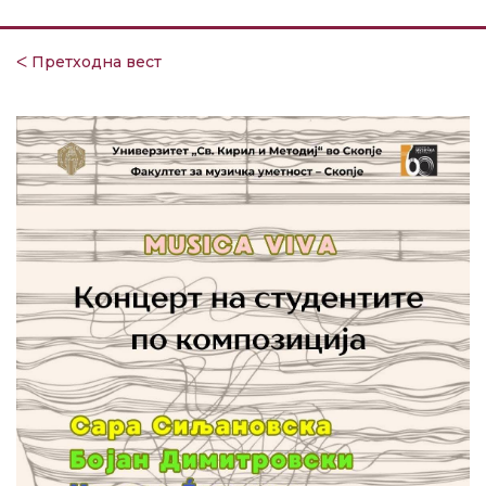
ᐸ Претходна вест