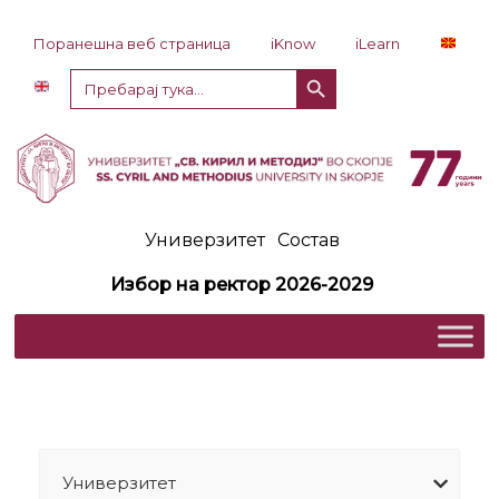
Прескокни до содржина
Поранешна веб страница
iKnow
iLearn
Копче за пребарување
Пребарај
за:
Универзитет
Состав
Избор на ректор 2026-2029
Универзитет