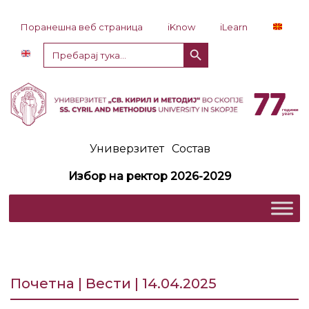
Прескокни до содржина
Поранешна веб страница
iKnow
iLearn
Копче за пребарување
Пребарај
за:
Универзитет
Состав
Избор на ректор 2026-2029
Почетна | Вести | 14.04.2025