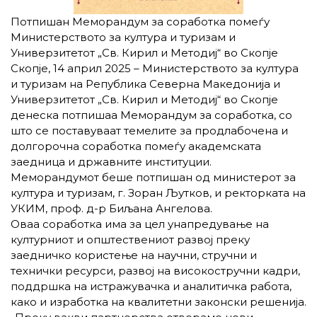
Потпишан Меморандум за соработка помеѓу
Министерството за култура и туризам и
Универзитетот „Св. Кирил и Методиј“ во Скопје
Скопје, 14 април 2025 – Министерството за култура
и туризам на Република Северна Македонија и
Универзитетот „Св. Кирил и Методиј“ во Скопје
денеска потпишаа Меморандум за соработка, со
што се поставуваат темелите за продлабочена и
долгорочна соработка помеѓу академската
заедница и државните институции.
Меморандумот беше потпишан од министерот за
култура и туризам, г. Зоран Љутков, и ректорката на
УКИМ, проф. д-р Биљана Ангелова.
Оваа соработка има за цел унапредување на
културниот и општествениот развој преку
заедничко користење на научни, стручни и
технички ресурси, развој на високостручни кадри,
поддршка на истражувачка и аналитичка работа,
како и изработка на квалитетни законски решенија.