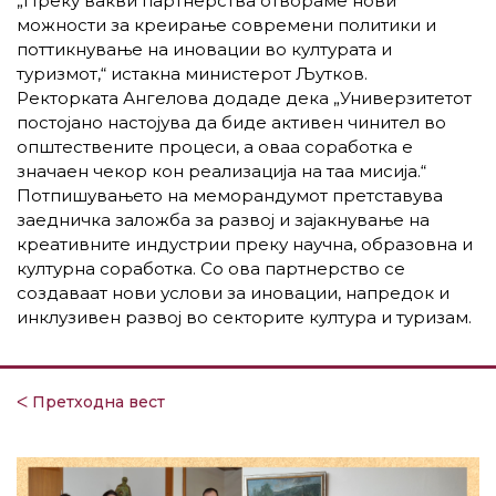
„Преку вакви партнерства отвораме нови
можности за креирање современи политики и
поттикнување на иновации во културата и
туризмот,“ истакна министерот Љутков.
Ректорката Ангелова додаде дека „Универзитетот
постојано настојува да биде активен чинител во
општествените процеси, а оваа соработка е
значаен чекор кон реализација на таа мисија.“
Потпишувањето на меморандумот претставува
заедничка заложба за развој и зајакнување на
креативните индустрии преку научна, образовна и
културна соработка. Со ова партнерство се
создаваат нови услови за иновации, напредок и
инклузивен развој во секторите култура и туризам.
ᐸ Претходна вест