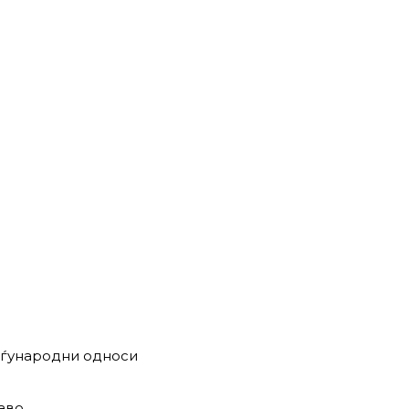
меѓународни односи
аво