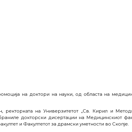
омоција на доктори на науки, од областа на медици
, ректорката на Универзитетот „Св. Кирил и Методи
браниле докторски дисертации на Медицинскиот факу
акултет и Факултетот за драмски уметности во Скопје.