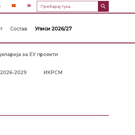
Копче за пребарување
Пребарај
n
за:
т
Состав
Уписи 2026/27
еларија за ЕУ проекти
 2026-2029
ИКРСМ