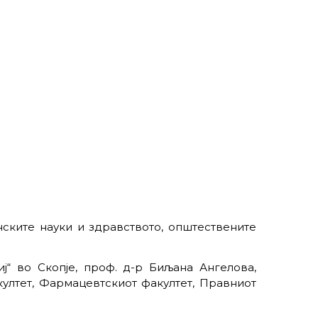
нските науки и здравството, општествените
ј“ во Скопје, проф. д-р Биљана Ангелова,
лтет, Фармацевтскиот факултет, Правниот