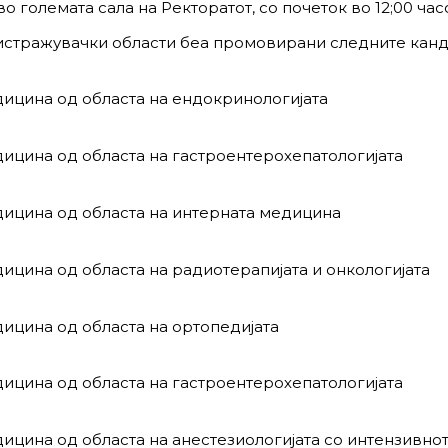
 големата сала на Ректоратот, со почеток во 12;00 часо
оистражувачки области беа промовирани следните канд
дицина од областа на ендокринологијата
ицина од областа на гастроентерохепатологијата
дицина од областа на интерната медицина
ицина од областа на радиотерапијата и онкологијата
ицина од областа на ортопедијата
ицина од областа на гастроентерохепатологијата
ицина од областа на анестезиологијата со интензивно