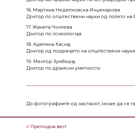
16. Мартина Неделковска Инџекарова
Доктор по општествени науки од полето на 
17. Жанета Чонтева
Доктор по психологија
18. Аделина Хаскај
Доктор од подрачјето на општествени науки
19. Ментор Зумберај
Доктор по драмски уметности
До фотографиите од настанот, може да се 
ᐸ Претходна вест