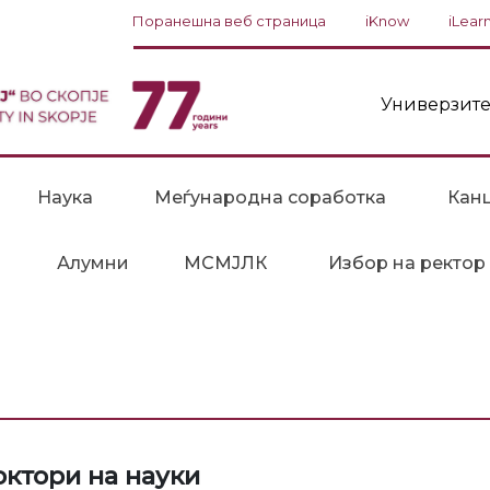
Поранешна веб страница
iKnow
iLear
Универзите
Наука
Меѓународна соработка
Канц
Алумни
МСМЈЛК
Избор на ректор
октори на науки