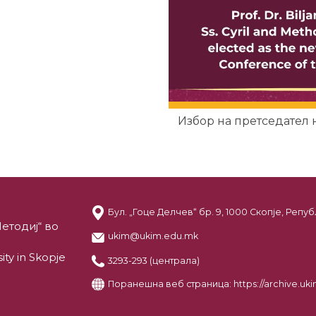
Избор на претседател
Бул. „Гоце Делчев“ бр. 9, 1000 Скопје, Реп
етодиј“ во
ukim@ukim.edu.mk
ity in Skopje
3293-293 (централа)
Поранешна веб страница:
https://archive.u