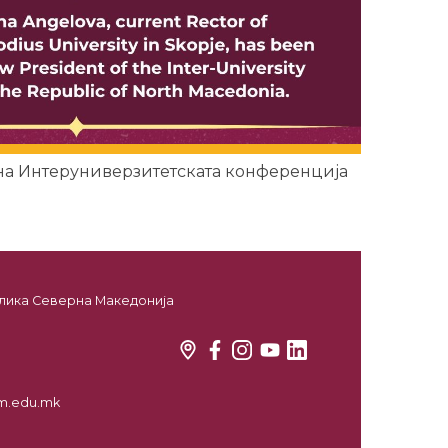
 на Интеруниверзитетската конференција
ублика Северна Македонија
kim.edu.mk