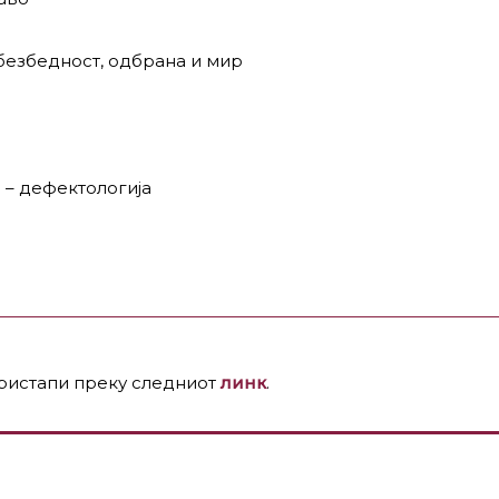
безбедност, одбрана и мир
 – дефектологија
пристапи преку следниот
линк
.