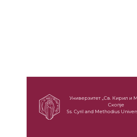
Универзитет „Св. Кирил и М
Скопје
Ss. Cyril and Methodius Univers