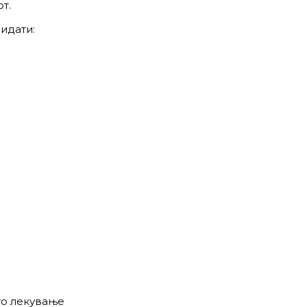
т.
идати:
то лекување