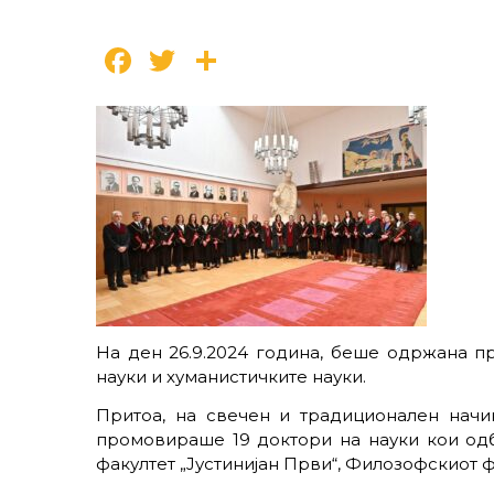
Facebook
Twitter
Share
На ден 26.9.2024 година, беше одржана пр
науки и хуманистичките науки.
Притоа, на свечен и традиционален начин
промовираше 19 доктори на науки кои од
факултет „Јустинијан Први“, Филозофскиот ф