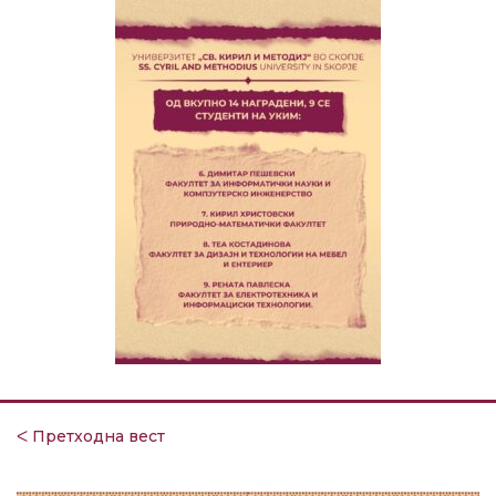
ᐸ Претходна вест