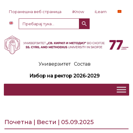
Прескокни до содржина
Поранешна веб страница
iKnow
iLearn
Копче за пребарување
Пребарај
за:
Универзитет
Состав
Избор на ректор 2026-2029
Почетна | Вести | 05.09.2025