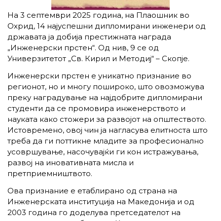
На 3 септември 2025 година, на Плаошник во
Охрид, 14 најуспешни дипломирани инженери од
државата ја добија престижната награда
„Инженерски прстен“. Од нив, 9 се од
Универзитетот „Св. Кирил и Методиј“ – Скопје.
Инженерски прстен е уникатно признание во
регионот, но и многу пошироко, што овозможува
преку наградување на најдобрите дипломирани
студенти да се промовира инженерството и
науката како стожери за развојот на општеството.
Истовремено, овој чин ја нагласува елитноста што
треба да ги поттикне младите за професионално
усовршување, насочувајќи ги кон истражувања,
развој на иновативната мисла и
претприемништвото.
Ова признание е етаблирано од страна на
Инженерската институција на Македонија и од
2003 година го доделува претседателот на