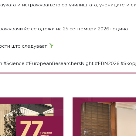
ауката и истражувањето со училиштата, учениците и си
тражувачи ќе се одржи на 25 септември 2026 година.
ости што следуваат!
 #Science #EuropeanResearchersNight #ERN2026 #Skopje