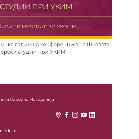
ничка годишна конференција на Школата
торски студии при УКИМ
ублика Северна Македонија
kim.edu.mk