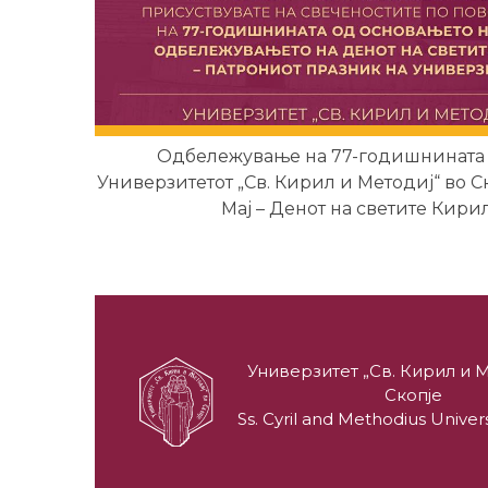
Одбележување на 77-годишнината 
Универзитетот „Св. Кирил и Методиј“ во С
Мај – Денот на светите Кири
Универзитет „Св. Кирил и М
Скопје
Ss. Cyril and Methodius Univers