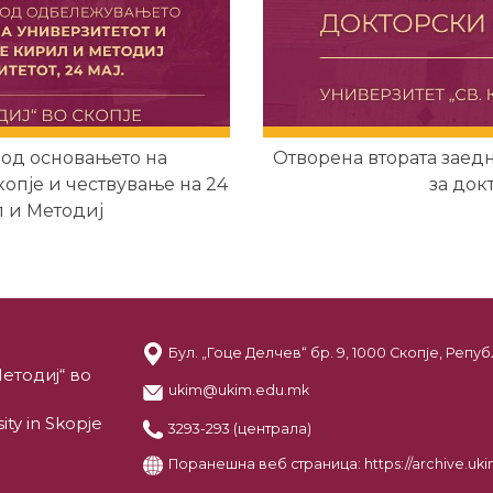
од основањето на
Отворена втората заед
копје и чествување на 24
за док
л и Методиј
Бул. „Гоце Делчев“ бр. 9, 1000 Скопје, Реп
етодиј“ во
ukim@ukim.edu.mk
ity in Skopje
3293-293 (централа)
Поранешна веб страница:
https://archive.u