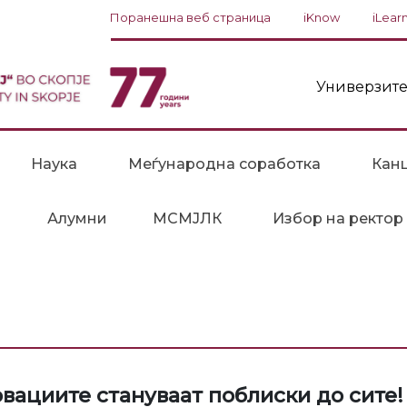
Поранешна веб страница
iKnow
iLear
Универзите
Наука
Меѓународна соработка
Канц
Алумни
МСМЈЛК
Избор на ректор
вациите стануваат поблиски до сите!