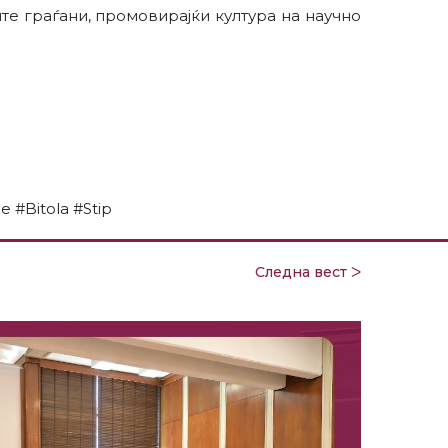
те граѓани, промовирајќи култура на научно
 #Bitola #Stip
Следна вест ᐳ