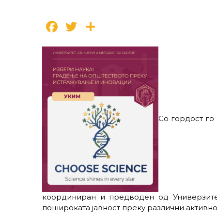
Facebook
Twitter
Share
Со гордост го
координиран и предводен од Универзитет
пошироката јавност преку различни активно