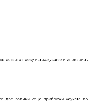
пштеството преку истражување и иновации“,
те две години ќе ја приближи науката до