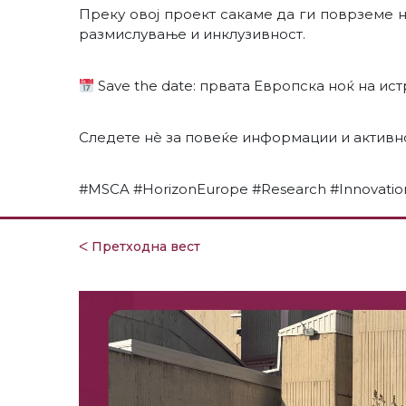
Преку овој проект сакаме да ги поврземе н
размислување и инклузивност.
Save the date: првата Европска ноќ на ис
Следете нè за повеќе информации и активн
#MSCA #HorizonEurope #Research #Innovation
ᐸ Претходна вест