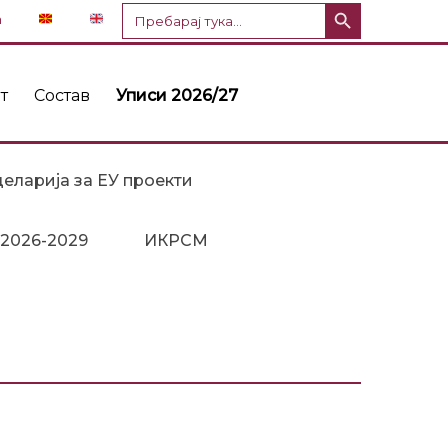
Копче за пребарување
Пребарај
n
за:
т
Состав
Уписи 2026/27
еларија за ЕУ проекти
 2026-2029
ИКРСМ