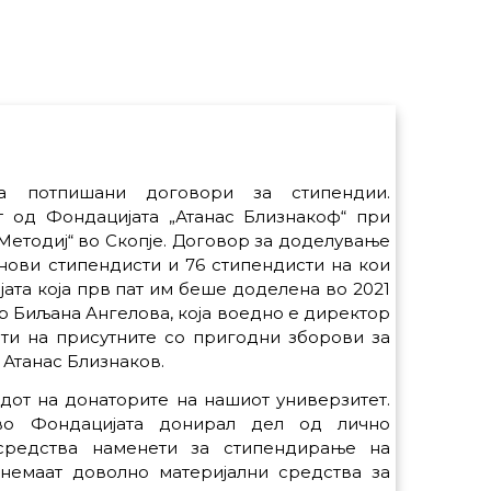
еа потпишани договори за стипендии.
т од Фондацијата „Атанас Близнакоф“ при
 Методиј“ во Скопје. Договор за доделување
нови стипендисти и 76 стипендисти на кои
ата која прв пат им беше доделена во 2021
-р Биљана Ангелова, која воедно е директор
ати на присутните со пригодни зборови за
 Атанас Близнаков.
дот на донаторите на нашиот универзитет.
 во Фондацијата донирал дел од лично
 средства наменети за стипендирање на
 немаат доволно материјални средства за