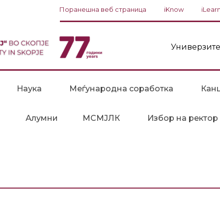
Поранешна веб страница
iKnow
iLear
Универзите
Наука
Меѓународна соработка
Канц
Алумни
МСМЈЛК
Избор на ректор