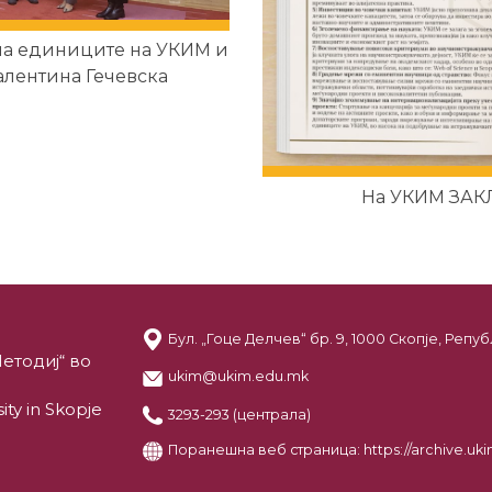
 на единиците на УКИМ и
Валентина Гечевска
На УКИМ ЗА
Бул. „Гоце Делчев“ бр. 9, 1000 Скопје, Реп
етодиј“ во
ukim@ukim.edu.mk
ity in Skopje
3293-293 (централа)
Поранешна веб страница:
https://archive.u