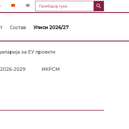
Копче за пребарување
Пребарај
n
за:
т
Состав
Уписи 2026/27
еларија за ЕУ проекти
 2026-2029
ИКРСМ