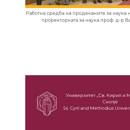
Работна средба на продеканите за наука
проректорката за наука проф. д-р 
Универзитет „Св. Кирил и М
Скопје
Ss. Cyril and Methodius Univers