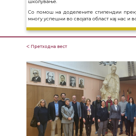
школување.
Со помош на доделените стипендии преку
многу успешни во својата област кај нас и в
ᐸ Претходна вест