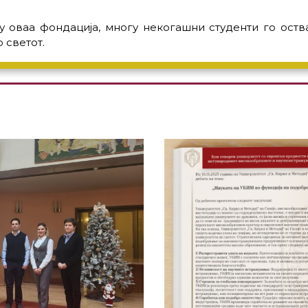
 оваа фондација, многу некогашни студенти го оства
о светот.