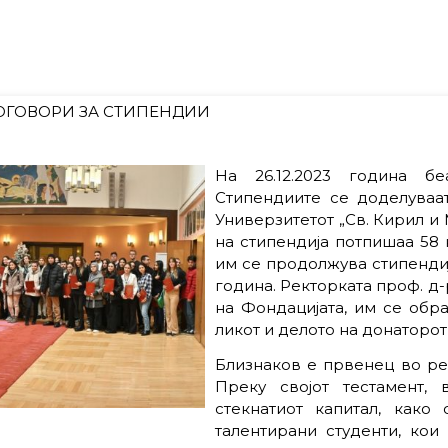
ДОГОВОРИ ЗА СТИПЕНДИИ
На 26.12.2023 година б
Стипендиите се доделуваа
Универзитетот „Св. Кирил и
на стипендија потпишаа 58 
им се продолжува стипендиј
година. Ректорката проф. д
на Фондацијата, им се обр
ликот и делото на донаторот
Близнаков е првенец во ре
Преку својот тестамент,
стекнатиот капитал, како
талентирани студенти, кои