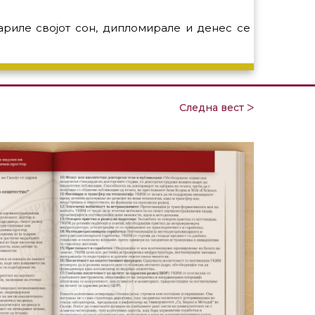
риле својот сон, дипломирале и денес се
Следна вест ᐳ