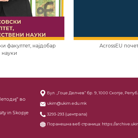
и факултет, најдобар
AcrossEU поче
 науки
Бул. „Гоце Делчев“ бр. 9, 1000 Скопје, Реп
етодиј“ во
ukim@ukim.edu.mk
ity in Skopje
3293-293 (централа)
Поранешна веб страница:
https://archive.u