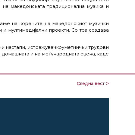
ва на македонската традиционална музика и
вање на корените на македонскиот музички
 и мултимедијални проекти. Со тоа создава
тни настапи, истражувачкоуметнички трудови
а домашната и на меѓународната сцена, каде
Следна вест ᐳ