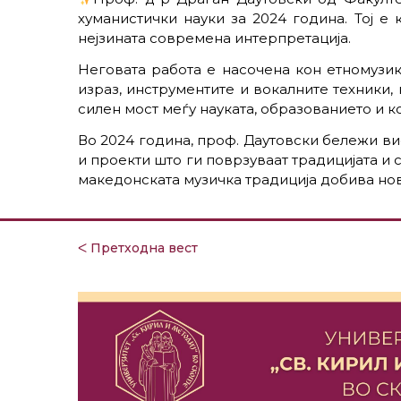
хуманистички науки за 2024 година. Тој е
нејзината современа интерпретација.​​
Неговата работа е насочена кон етномузи
израз, инструментите и вокалните техники
силен мост меѓу науката, образованието и ко
Во 2024 година, проф. Даутовски бележи ви
и проекти што ги поврзуваат традицијата и
македонската музичка традиција добива нов
ᐸ Претходна вест