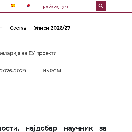
Копче за пребарување
Пребарај
n
за:
т
Состав
Уписи 2026/27
еларија за ЕУ проекти
 2026-2029
ИКРСМ
ости, најдобар научник за