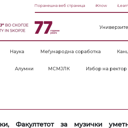
Поранешна веб страница
iKnow
iLear
Универзите
Наука
Меѓународна соработка
Канц
Алумни
МСМЈЛК
Избор на ректор
ки, Факултетот за музички уметн