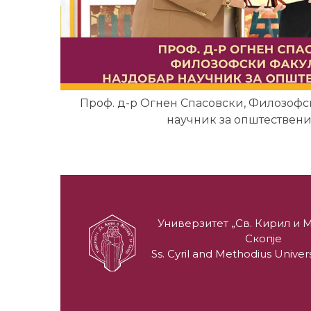
Проф. д-р Огнен Спасовски, Филозофск
научник за општествени
Универзитет „Св. Кирил и М
Скопје
Ss. Cyril and Methodius Univers