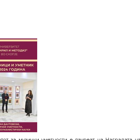
тот за музички уметности е лауреат на Наградата н