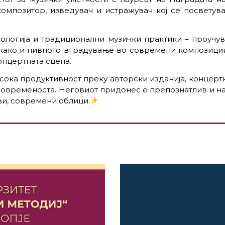
 композитор, изведувач и истражувач кој се посвету
кологија и традиционални музички практики – проучу
, како и нивното вградување во современи композиции
нцертната сцена.​
сока продуктивност преку авторски изданија, концер
 современоста. Неговиот придонес е препознатлив и н
и, современи облици.​