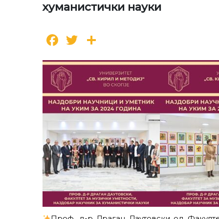
хуманистички науки
Facebook
Twitter
Share
Проф. д-р Драган Даутовски од Факулте