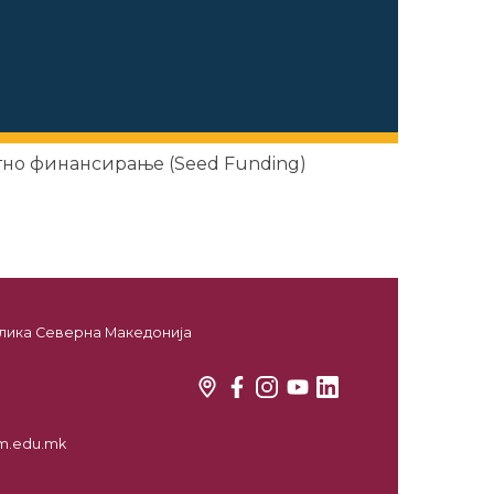
тно финансирање (Seed Funding)
ублика Северна Македонија
kim.edu.mk