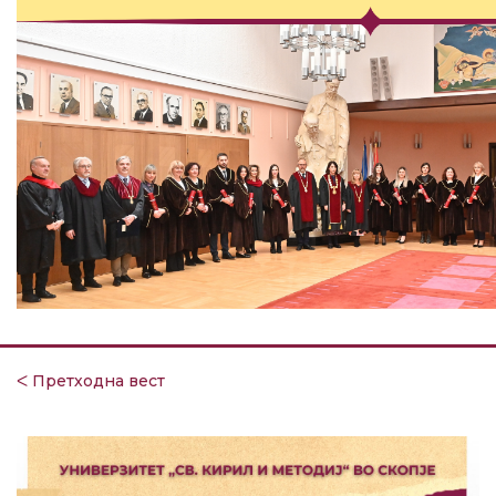
ᐸ Претходна вест