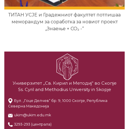
ТИТАН УСЈЕ и Градежниот факултет потпишаа
меморандум за соработка за новиот проект
„Знаење + CO₂ -“
Универзитет „Св. Кирил и Методиј“ во Скопје
Ss. Cyril and Methodius University in Skopje
Бул. „Гоце Делчев“ бр. 9, 1000 Скопје, Република
Северна Македонија
ukim@ukim.edu.mk
3293-293 (централа)