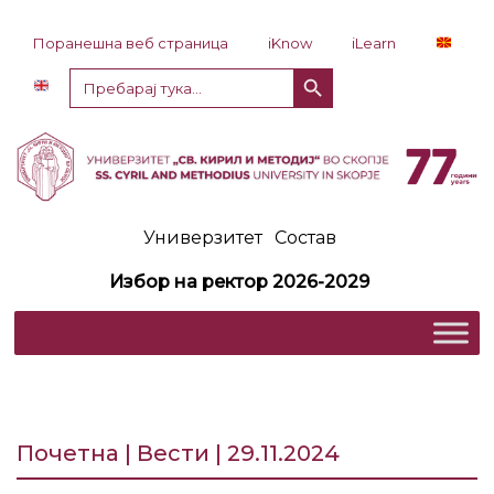
Прескокни до содржина
Поранешна веб страница
iKnow
iLearn
Копче за пребарување
Пребарај
за:
Универзитет
Состав
Избор на ректор 2026-2029
Почетна | Вести | 29.11.2024