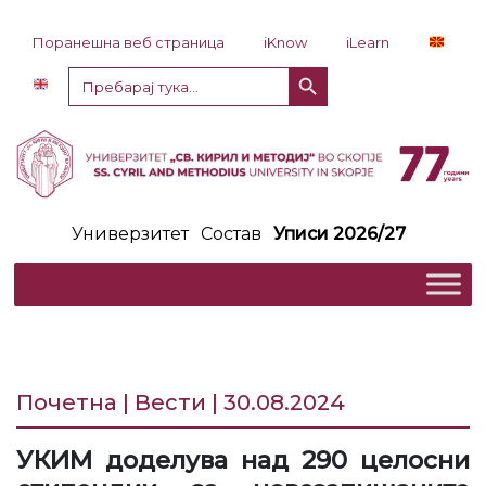
Прескокни до содржина
Поранешна веб страница
iKnow
iLearn
Копче за пребарување
Пребарај
за:
Универзитет
Состав
Уписи 2026/27
Почетна | Вести | 30.08.2024
УКИМ доделува над 290 целосни