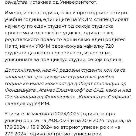
семејства
, истакнаа од Универзитетот.
Имено, и оваа година, како и претходните четири
учебни години, единиците на УКИМ стипендираат
најмалку по еден студент од секоја студиска
програма и од секоја студиска година за кој
родителското право го врши само еден родител.
На тој начин УКИМ овозможува најмалку 720
студенти да платат половина од износот на
уписнината за прв циклус студии, секоја година.
Дополнително, над 40 редовни студенти кои ќе се
запишат во прв циклус на студии оваа учебна
година ќе имаат можност да добијат стипендии од
Фондацијата „Атанас Близнакоф“ од САД, како и над
10 стипендии од Фондацијата „Константин Стојанов“
,
наведоа од УКИМ.
Уписите за учебната 2024/2025 година за прв
уписен рок се на 29.8.2024 и на 30.8.2024 година, на
17.9.2024 и 18.9.2024 во вториот уписен рок и на
27.9.2024 година во третиот уписен рок.