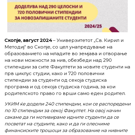
Скопје, август 2024
– Универзитетот „Св. Кирил и
Методиј“ во Скопје, со цел унапредување на
образованието на младите во земјава и отворање
на нови можности за нив, обезбеди над 290
стипендии за сите Факултети за новите студенти на
прв циклус студии, како и 720 половични
стипендии за студенти од секоја студиска
програма и од секоја студиска година, за кои
родителското право го врши само еден родител.
УКИМ ќе додели 240 стипендии, кои се распоредени
по 10 стипендии за секој Факултет. На овој начин
сакаме да ги мотивираме идните студенти да се
посветат на студиите, како и да ги олесниме
финансиските трошоци за образование на нивните