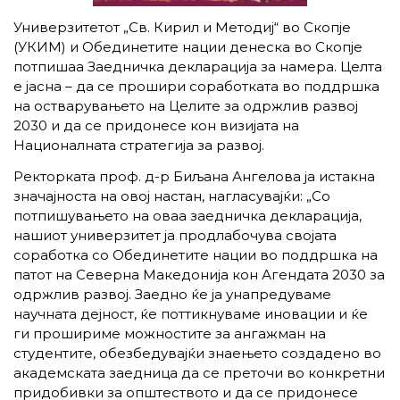
Универзитетот „Св. Кирил и Методиј“ во Скопје
(УКИМ) и Обединетите нации денеска во Скопје
потпишаа Заедничка декларација за намера. Целта
е јасна – да се прошири соработката во поддршка
на остварувањето на Целите за одржлив развој
2030 и да се придонесе кон визијата на
Националната стратегија за развој.
Ректорката проф. д-р Биљана Ангелова ја истакна
значајноста на овој настан, нагласувајќи: „Со
потпишувањето на оваа заедничка декларација,
нашиот универзитет ја продлабочува својата
соработка со Обединетите нации во поддршка на
патот на Северна Македонија кон Агендата 2030 за
одржлив развој. Заедно ќе ја унапредуваме
научната дејност, ќе поттикнуваме иновации и ќе
ги прошириме можностите за ангажман на
студентите, обезбедувајќи знаењето создадено во
академската заедница да се преточи во конкретни
придобивки за општеството и да се придонесе