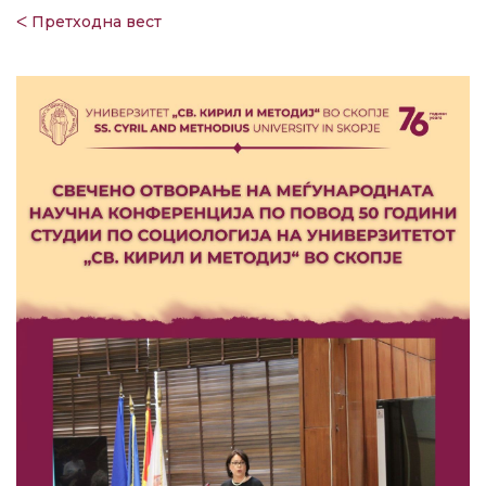
ᐸ Претходна вест