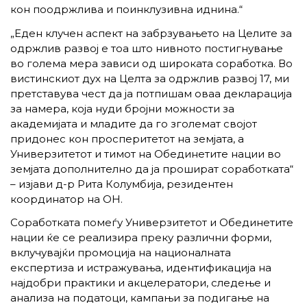
кон поодржлива и поинклузивна иднина.“
„Еден клучен аспект на забрзувањето на Целите за
одржлив развој е тоа што нивното постигнување
во голема мера зависи од широката соработка. Во
вистинскиот дух на Целта за одржлив развој 17, ми
претставува чест да ја потпишам оваа декларација
за намера, која нуди бројни можности за
академијата и младите да го зголемат својот
придонес кон просперитетот на земјата, а
Универзитетот и тимот на Обединетите нации во
земјата дополнително да ја прошират соработката“
– изјави д-р Рита Колумбија, резидентен
координатор на ОН.
Соработката помеѓу Универзитетот и Обединетите
нации ќе се реализира преку различни форми,
вклучувајќи промоција на националната
експертиза и истражувања, идентификација на
најдобри практики и акцелератори, следење и
анализа на податоци, кампањи за подигање на