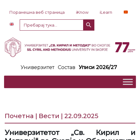
Прескокни до содржина
Поранешна веб страница
iKnow
iLearn
Копче за пребарување
Пребарај
за:
Универзитет
Состав
Уписи 2026/27
Почетна | Вести | 22.09.2025
Универзитетот „Св. Кирил и