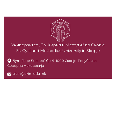
Универзитет „Св. Кирил и Методиј“ во Скопје
Ss. Cyril and Methodius University in Skopje
Бул. „Гоце Делчев“ бр. 9, 1000 Скопје, Република
Северна Македонија
ukim@ukim.edu.mk
3293-293 (централа)
Поранешна веб страница:
https://archive.ukim.edu.mk
© 2026 Ss. Cyril and Methodius University in Skopje.
All rights reserved.