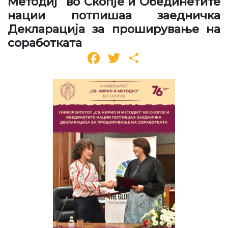
Методиј“ во Скопје и Обединетите
нации потпишаа заедничка
Декларација за проширување на
соработката
Facebook
Twitter
Share