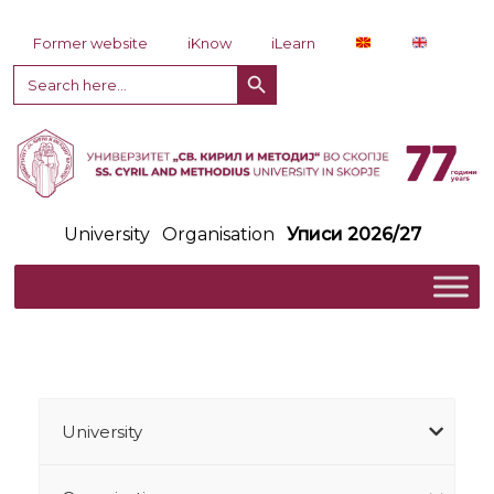
Skip to content
Former website
iKnow
iLearn
Search Button
Search
for:
University
Organisation
Уписи 2026/27
University