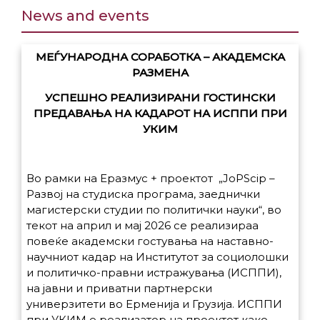
News and events
МЕЃУНАРОДНА СОРАБОТКА – АКАДЕМСКА
РАЗМЕНА
УСПЕШНО РЕАЛИЗИРАНИ ГОСТИНСКИ
ПРЕДАВАЊА НА КАДАРОТ НА ИСППИ ПРИ
УКИМ
Во рамки на Еразмус + проектот „JoPScip –
Развој на студиска програма, заеднички
магистерски студии по политички науки“, во
текот на април и мај 2026 се реализираа
повеќе академски гостувања на наставно-
научниот кадар на Институтот за социолошки
и политичко-правни истражувања (ИСППИ),
на јавни и приватни партнерски
универзитети во Ерменија и Грузија. ИСППИ
при УКИМ е реализатор на проектот како