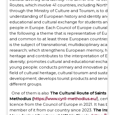
Routes, which involve 41 countries, including North M
through the Ministry of Culture and Tourism, is to dee
understanding of European history and identity and t
educational and cultural exchange for students and 
people in Europe. Each Council of Europe cultural rou
the following: a theme that is representative of Europ
and common to at least three European countries; a 
is the subject of transnational, multidisciplinary acade
research; which strengthens European memory, histo
heritage and contributes to the interpretation of Euro
diversity; promotes cultural and educational exchan
young people; conducts primary and innovative projec
field of cultural heritage, cultural tourism and sustaina
development; develops tourist products and services
different groups.
One of them is also
The Cultural Route of Saints Cyri
Methodius (
https://www.cyril-methodius.eu/
),
certifie
licence from the Council of Europe in 2021. It has bee
member of it from our country since 2023.
The Institu