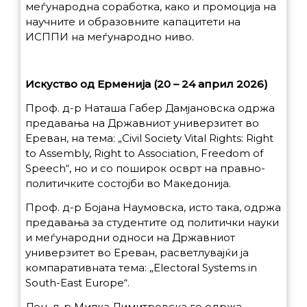
меѓународна соработка, како и промоција на
научните и образовните капацитети на
ИСППИ на меѓународно ниво.
Искуство од Ерменија (20 – 24 април 2026)
Проф. д-р Наташа Габер Дамјановска одржа
предавања на Државниот универзитет во
Ереван, на тема: „
Civil Society Vital Rights: Right
to Assembly, Right to Association, Freedom of
Speech“, но и со поширок осврт на правно-
политичките состојби во Македонија.
Проф. д-р Бојана Наумовска, исто така, одржа
предавања за студентите од политички науки
и меѓународни односи на
Државниот
универзитет во Eреван, расветлувајќи ја
компаративната тема: „Electoral Systems in
South-East Europe“.
Доц. д-р Милка Димитровска го одржа