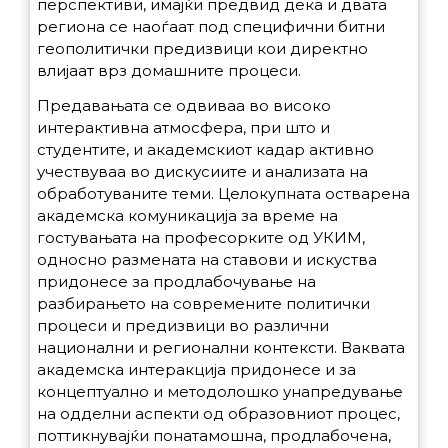
перспективи, имајќи предвид дека и двата
региона се наоѓаат под специфични битни
геополитички предизвици кои директно
влијаат врз домашните процеси.
Предавањата се одвиваа во високо
интерактивна атмосфера, при што и
студентите, и академскиот кадар активно
учествуваа во дискусиите и анализата на
обработуваните теми. Целокупната остварена
академска комуникација за време на
гостувањата на професорките од УКИМ,
односно размената на ставови и искуства
придонесе за продлабочување на
разбирањето на современите политички
процеси и предизвици во различни
национални и регионални контексти. Ваквата
академска интеракција придонесе и за
концептуално и методолошко унапредување
на одделни аспекти од образовниот процес,
поттикнувајќи понатамошна, продлабочена,