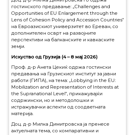
гостинското предавање: „Challenges and
Opportunities of EU Enlargement through the
Lens of Cohesion Policy and Accession Countries“
на Евроазискиот универзитет во Ереван, со
дополнителен осврт на развојните
перспективи на балканските и кавкаските
земји.
Искуство од Грузија (4 – 8 мај 2026)
Проф. д-р Анета Цекиќ одржа гостински
предавања на Грузискиот институт за јавни
работи (ГИПА), на тема: „Lobbying in the EU:
Mobilization and Representation of Interests at
the Supranational Level“, прикажувајќи
содржински, но и методолошки и
истражувачки аспекти од соодветната
материја.
Доц. д-р Милка Димитровска ја пренесе
актуелната тема, со компаративни и