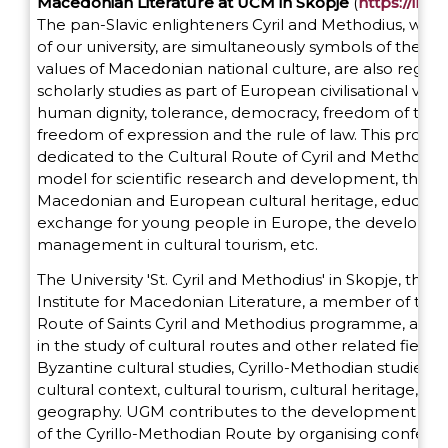
Macedonian Literature at UCM
in Skopje
(
https://iml
The pan-Slavic enlighteners Cyril and Methodius, who,
of our university, are simultaneously symbols of the f
values of Macedonian national culture, are also regard
scholarly studies as part of European civilisational valu
human dignity, tolerance, democracy, freedom of thou
freedom of expression and the rule of law. This prog
dedicated to the Cultural Route of Cyril and Methodius,
model for scientific research and development, the af
Macedonian and European cultural heritage, educatio
exchange for young people in Europe, the developme
management in cultural tourism, etc.
The University 'St. Cyril and Methodius' in Skopje, thro
Institute for Macedonian Literature, a member of the 
Route of Saints Cyril and Methodius programme, acti
in the study of cultural routes and other related fields,
Byzantine cultural studies, Cyrillo-Methodian studies,
cultural context, cultural tourism, cultural heritage, an
geography. UGM contributes to the development an
of the Cyrillo-Methodian Route by organising confere